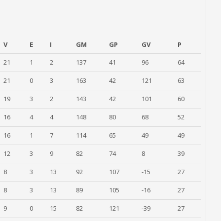
V
E
I
GM
GP
GV
P
21
1
2
137
41
96
64
21
0
3
163
42
121
63
19
3
2
143
42
101
60
16
4
4
148
80
68
52
16
1
7
114
65
49
49
12
3
9
82
74
8
39
8
3
13
92
107
-15
27
8
3
13
89
105
-16
27
9
0
15
82
121
-39
27