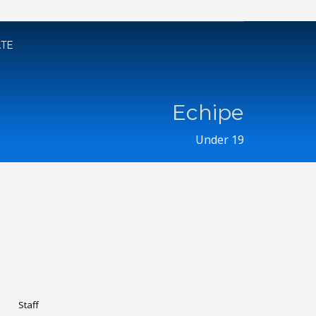
ATE
Echipe
Under 19
Staff