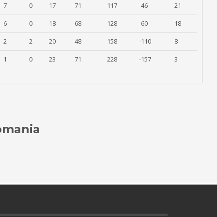
7
0
17
71
117
-46
21
6
0
18
68
128
-60
18
2
2
20
48
158
-110
8
1
0
23
71
228
-157
3
Romania