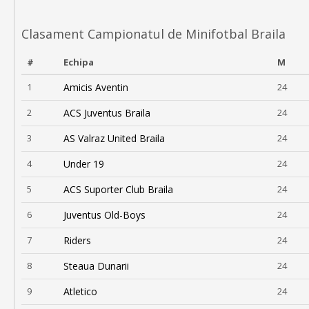
Clasament Campionatul de Minifotbal Braila
#
Echipa
M
1
Amicis Aventin
24
2
ACS Juventus Braila
24
3
AS Valraz United Braila
24
4
Under 19
24
5
ACS Suporter Club Braila
24
6
Juventus Old-Boys
24
7
Riders
24
8
Steaua Dunarii
24
9
Atletico
24