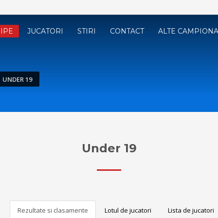
IPE
JUCATORI
STIRI
CONTACT
ALTE CAMPION
UNDER 19
Under 19
Rezultate si clasamente
Lotul de jucatori
Lista de jucatori