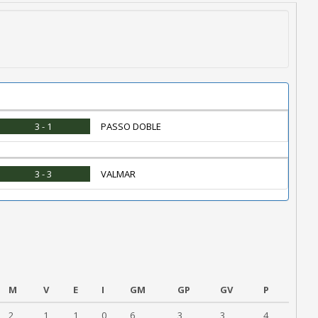
3 - 1
PASSO DOBLE
3 - 3
VALMAR
M
V
E
I
GM
GP
GV
P
2
1
1
0
6
3
3
4