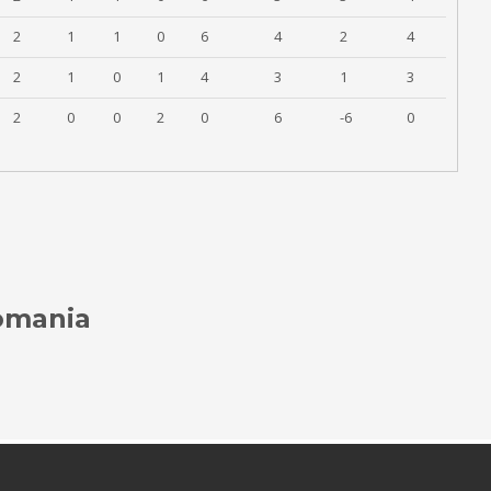
2
1
1
0
6
4
2
4
2
1
0
1
4
3
1
3
2
0
0
2
0
6
-6
0
Romania