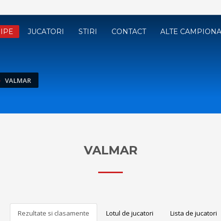
IPE
JUCATORI
STIRI
CONTACT
ALTE CAMPION
VALMAR
VALMAR
Rezultate si clasamente
Lotul de jucatori
Lista de jucatori