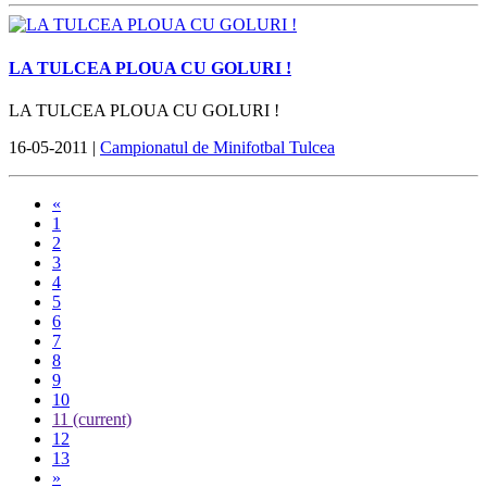
LA TULCEA PLOUA CU GOLURI !
LA TULCEA PLOUA CU GOLURI !
16-05-2011 |
Campionatul de Minifotbal Tulcea
«
1
2
3
4
5
6
7
8
9
10
11
(current)
12
13
»