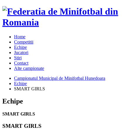
Home
Competitii
Echipe
Jucatori
Stiri
Contact
Alte campionate
Campionatul Municipal de Minifotbal Hunedoara
Echipe
SMART GIRLS
Echipe
SMART GIRLS
SMART GIRLS