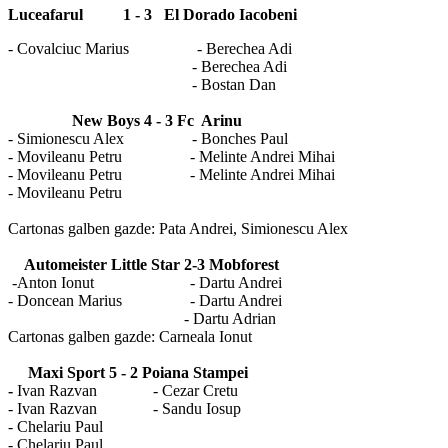
Luceafarul 1 - 3 El Dorado Iacobeni
- Covalciuc Marius - Berechea Adi
- Berechea Adi
- Bostan Dan
New Boys 4 - 3 Fc Arinu
- Simionescu Alex - Bonches Paul
- Movileanu Petru - Melinte Andrei Mihai
- Movileanu Petru - Melinte Andrei Mihai
- Movileanu Petru
Cartonas galben gazde: Pata Andrei, Simionescu Alex
Automeister Little Star 2-3 Mobforest
-Anton Ionut - Dartu Andrei
- Doncean Marius - Dartu Andrei
- Dartu Adrian
Cartonas galben gazde: Carneala Ionut
Maxi Sport 5 - 2 Poiana Stampei
-
Ivan Razvan - Cezar Cretu
- Ivan Razvan - Sandu Iosup
- Chelariu Paul
- Chelariu Paul