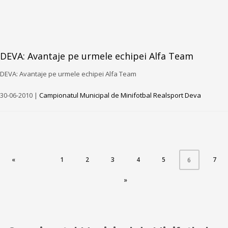
DEVA: Avantaje pe urmele echipei Alfa Team
DEVA: Avantaje pe urmele echipei Alfa Team
30-06-2010 |
Campionatul Municipal de Minifotbal Realsport Deva
«
1
2
3
4
5
(CURRENT)
7
6
»