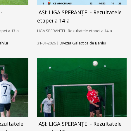
-
IAȘI: LIGA SPERANȚEI - Rezultatele
etapei a 14-a
pei a 13-a
LIGA SPERANȚEI - Rezultatele etapei a 14-a
ahlui
31-01-2026 |
Divizia Galactica de Bahlui
ezultatele
IAȘI: LIGA SPERANȚEI - Rezultatele