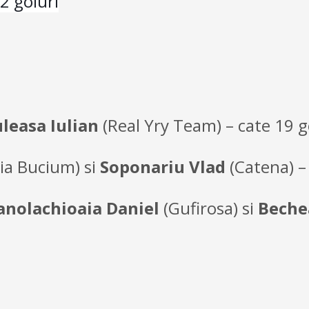
22 goluri
leasa Iulian
(Real Yry Team) – cate 19 g
ia Bucium) si
Soponariu Vlad
(Catena) –
nolachioaia Daniel
(Gufirosa) si
Beche