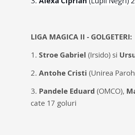
3.
Alexa Ciprian
(Lupii Negri) 
LIGA MAGICA II - GOLGETERI:
1.
Stroe Gabriel
(Irsido) si
Ursu
2.
Antohe Cristi
(Unirea Paroh
3.
Pandele Eduard
(OMCO),
Ma
cate 17 goluri