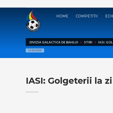
HOME
COMPETITII
ECH
DIVIZIA GALACTICA DE BAHLUI
STIRI
IASI: GOL
11-04-2018
IASI: Golgeterii la z