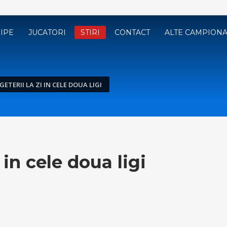
IPE
JUCATORI
STIRI
CONTACT
ALTE CAMPION
GETERII LA ZI IN CELE DOUA LIGI
i in cele doua ligi