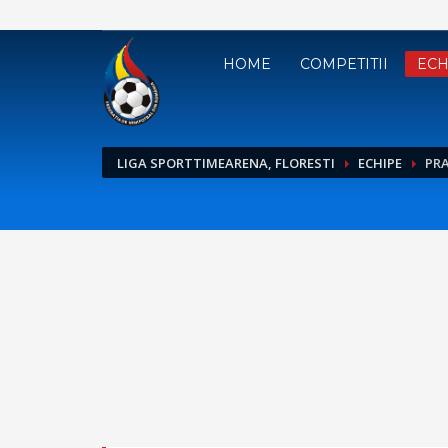
HOME
COMPETITII
ECH
LIGA SPORTTIMEARENA, FLORESTI
ECHIPE
PRA