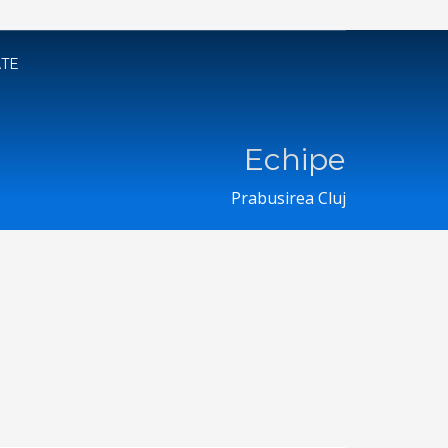
ATE
Echipe
Prabusirea Cluj