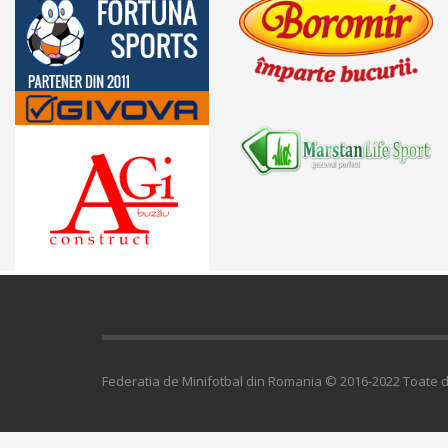
Federatia de Minifotbal din Romania © 2016-2022 Toate d