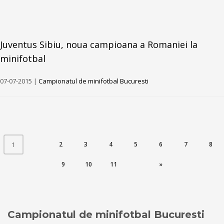
Juventus Sibiu, noua campioana a Romaniei la
minifotbal
07-07-2015 |
Campionatul de minifotbal Bucuresti
(CURRENT)
2
3
4
5
6
7
8
1
9
10
11
»
Campionatul de minifotbal Bucuresti