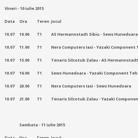
Vineri - 10 iulie 2015
Data
Ora
T
e
r
e
n
Jocul
10.07
10.00
T
1
AS Hermannstadt Sibiu - Sews Hunedoara
10.07
11.00
T
1
Nera Computers Iasi - Yazaki Component 
10.07
15.00
T
1
Tenaris Silcotub Zalau - AS Hermannstadt
10.07
16.00
T
1
Sews Hunedoara - Yazaki Component Teh.
10.07
20.00
T
1
Nera Computers Iasi - Sews Hunedoara
10.07
21.00
T
1
Tenaris Silcotub Zalau -
Yazaki Componen
Sambata - 11 iulie 2015
Data
Ora
T
e
r
e
n
Jocul