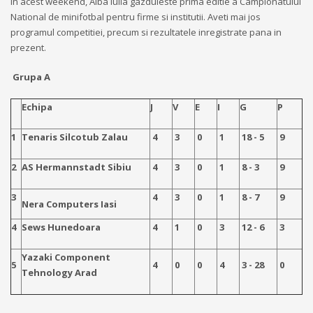
In acest weekend, Alba Iulia gazduieste prima editie a Campionatului
National de minifotbal pentru firme si institutii. Aveti mai jos
programul competitiei, precum si rezultatele inregistrate pana in
prezent.
Grupa A
Echipa
J
V
E
I
G
P
1
Tenaris Silcotub Zalau
4
3
0
1
18 - 5
9
2
AS Hermannstadt Sibiu
4
3
0
1
8 - 3
9
3
4
3
0
1
8 - 7
9
Nera Computers Iasi
4
Sews Hunedoara
4
1
0
3
12 - 6
3
Yazaki Component
5
4
0
0
4
3 - 28
0
Tehnology Arad