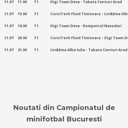
11.07
11.00
T
1
Digi Team Deva
- Takata Centuri Arad
11.07
15.00
T
1
ContiTech Fluid Timisoara –
Lin&Ema Alba
11.07
16.00
T
1
Digi Team Deva -
Rompetrol Navodari
11.07
20.00
T1
ContiTech Fluid Timisoara – Digi Team D
11.07
21.00
T1
Lin&Ema Alba Iulia - Takata Centuri Arad
Noutati din Campionatul de
minifotbal Bucuresti