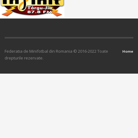
Federatia de Minifotbal din Romania © 2016-2022 Toate
Home
drepturile rezervate.