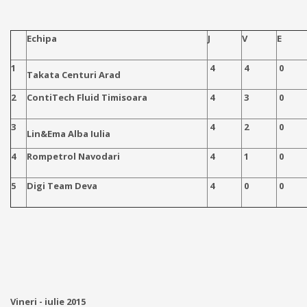
Echipa
J
V
E
1
4
4
0
Takata Centuri Arad
2
ContiTech Fluid Timisoara
4
3
0
3
4
2
0
Lin&Ema Alba Iulia
4
Rompetrol Navodari
4
1
0
5
Digi Team Deva
4
0
0
Vineri - iulie 2015