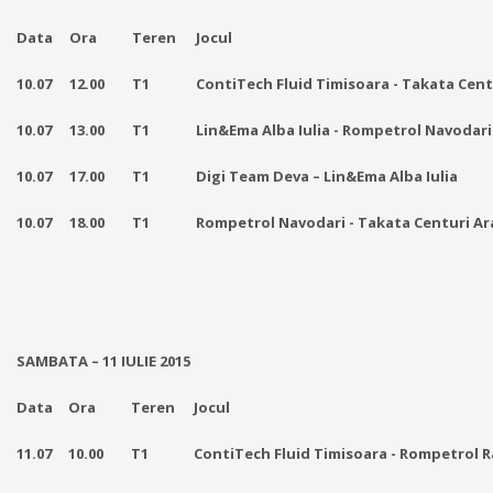
Data
Ora
T
e
r
e
n
Jocul
10.07
12.00
T
1
ContiTech Fluid Timisoara - Takata Cent
10.07
13.00
T
1
Lin&Ema Alba Iulia -
Rompetrol Navodari
10.07
17.00
T
1
Digi Team Deva – Lin&Ema Alba Iulia
10.07
18.00
T
1
Rompetrol Navodari
-
Takata Centuri Ar
SAMBATA – 11 IULIE 2015
Data
Ora
T
e
r
e
n
Jocul
11.07
10.00
T
1
ContiTech Fluid Timisoara -
Rompetrol R