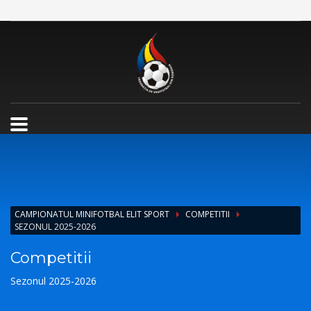
CAMPIONATUL MINIFOTBAL ELIT SPORT
COMPETITII
SEZONUL 2025-2026
Competitii
Sezonul 2025-2026