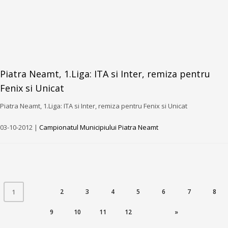
Piatra Neamt, 1.Liga: ITA si Inter, remiza pentru
Fenix si Unicat
Piatra Neamt, 1.Liga: ITA si Inter, remiza pentru Fenix si Unicat
03-10-2012 |
Campionatul Municipiului Piatra Neamt
(CURRENT)
2
3
4
5
6
7
8
1
9
10
11
12
»