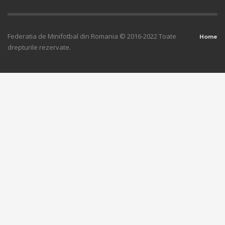
Federatia de Minifotbal din Romania © 2016-2022 Toate
Home
drepturile rezervate.