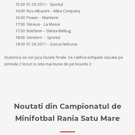
15:30
FC Oli 2011 -
Sportul
16:00
Ros-Albastrii – Mike Company
16:30
Power – Martienii
17:00
Steaua -
La Masia
17:30
Botifarm – Stiinta Beltiug
18:00
Sentierri
-
Sportul
18:30
FC Oli 2011 – Gasca Nebuna
Duminica se vor juca fazele finale. Se califica echipele clasate pe
primele 2 locuri si cela mai bune de pe locurile 3
Noutati din Campionatul de
Minifotbal Rania Satu Mare