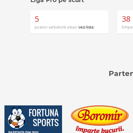
Liga Pro pe scurt
5
38
Jucatori sarbatoriti astazi (
vezi lista
)
Echipe
Parten