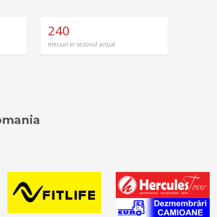
240
meciuri in sezonul actual
Romania