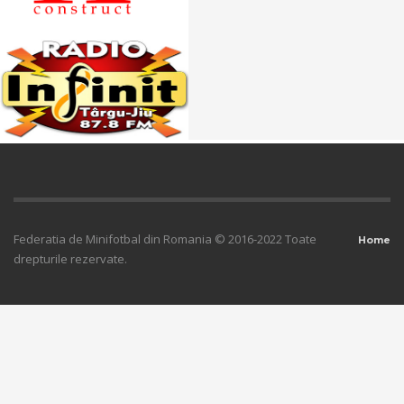
Federatia de Minifotbal din Romania © 2016-2022 Toate
Home
drepturile rezervate.