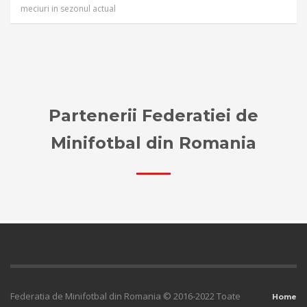
meciuri in sezonul actual
Partenerii Federatiei de
Minifotbal din Romania
Federatia de Minifotbal din Romania © 2016-2022 Toate
Home