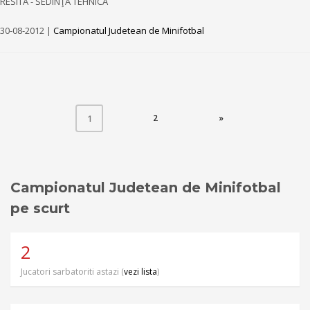
RESITA - SEDINŢA TEHNICĂ
30-08-2012 |
Campionatul Judetean de Minifotbal
(CURRENT)
2
»
1
Campionatul Judetean de Minifotbal
pe scurt
2
Jucatori sarbatoriti astazi (
vezi lista
)