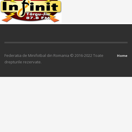
Federatia de Minifotbal din Romania © 2016-2022 Toate
Home
drepturile rezervate.