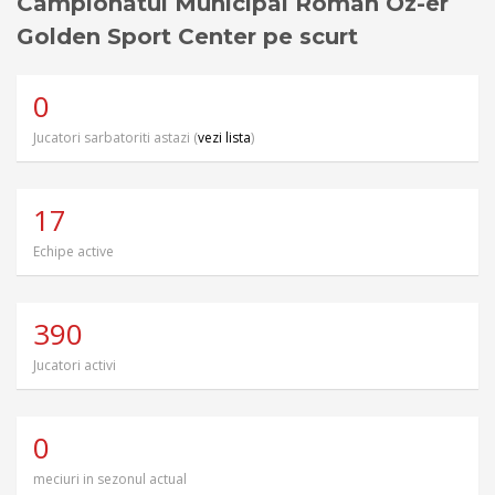
Campionatul Municipal Roman Oz-er
Golden Sport Center pe scurt
0
Jucatori sarbatoriti astazi (
vezi lista
)
17
Echipe active
390
Jucatori activi
0
meciuri in sezonul actual