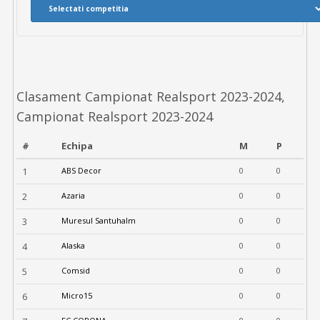
Clasament Campionat Realsport 2023-2024,
Campionat Realsport 2023-2024
#
Echipa
M
P
1
ABS Decor
0
0
2
Azaria
0
0
3
Muresul Santuhalm
0
0
4
Alaska
0
0
5
Comsid
0
0
6
Micro15
0
0