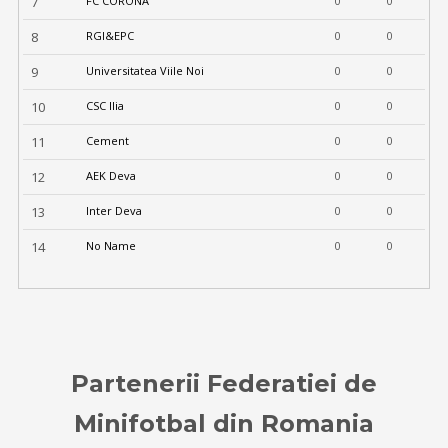
7
FC CORONA
0
0
8
RGI&EPC
0
0
9
Universitatea Viile Noi
0
0
10
CSC Ilia
0
0
11
Cement
0
0
12
AEK Deva
0
0
13
Inter Deva
0
0
14
No Name
0
0
Partenerii Federatiei de
Minifotbal din Romania