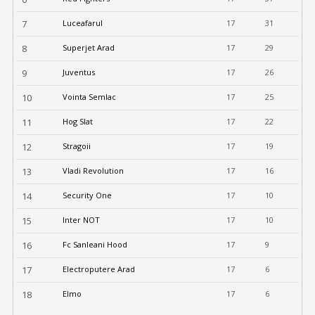
7
Luceafarul
17
31
8
Superjet Arad
17
29
9
Juventus
17
26
10
Vointa Semlac
17
25
11
Hog Slat
17
22
12
Stragoii
17
19
13
Vladi Revolution
17
16
14
Security One
17
10
15
Inter NOT
17
10
16
Fc Sanleani Hood
17
9
17
Electroputere Arad
17
6
18
Elmo
17
6