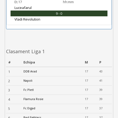
Et.17
hh:mm
Luceafarul
9 - 0
Vladi Revolution
Clasament Liga 1
#
Echipa
M
P
1
DDB Arad
17
43
2
Napoli
17
41
3
Fc Pletl
17
39
4
Flamura Rosie
17
39
5
Fc Ergad
17
37
6
Red Fighters
17
37