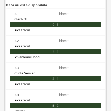
Data nu este disponibila
Et.1
hh:mm
Inter NOT
0 - 3
Luceafarul
Et.2
hh:mm
Luceafarul
4 - 1
Fc Sanleani Hood
Et.3
hh:mm
Vointa Semlac
2 - 1
Luceafarul
Et.4
hh:mm
Luceafarul
5 - 2