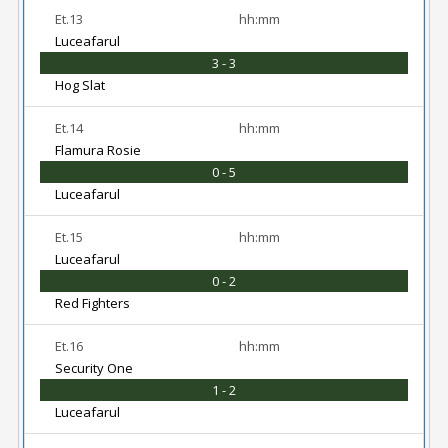
Et.13
hh:mm
Luceafarul
3 - 3
Hog Slat
Et.14
hh:mm
Flamura Rosie
0 - 5
Luceafarul
Et.15
hh:mm
Luceafarul
0 - 2
Red Fighters
Et.16
hh:mm
Security One
1 - 2
Luceafarul