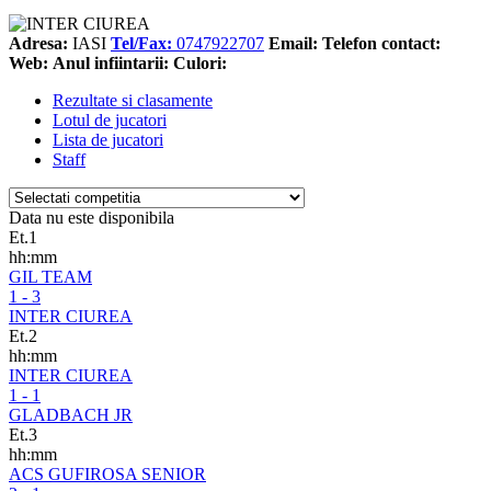
Adresa:
IASI
Tel/Fax:
0747922707
Email:
Telefon contact:
Web:
Anul infiintarii:
Culori:
Rezultate si clasamente
Lotul de jucatori
Lista de jucatori
Staff
Data nu este disponibila
Et.1
hh:mm
GIL TEAM
1 - 3
INTER CIUREA
Et.2
hh:mm
INTER CIUREA
1 - 1
GLADBACH JR
Et.3
hh:mm
ACS GUFIROSA SENIOR