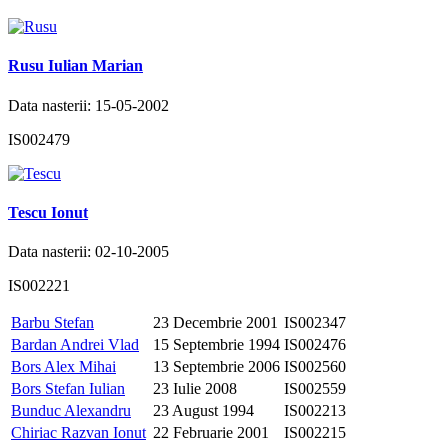
Rusu Iulian Marian
Data nasterii: 15-05-2002
IS002479
Tescu Ionut
Data nasterii: 02-10-2005
IS002221
Barbu Stefan
23 Decembrie 2001
IS002347
Bardan Andrei Vlad
15 Septembrie 1994
IS002476
Bors Alex Mihai
13 Septembrie 2006
IS002560
Bors Stefan Iulian
23 Iulie 2008
IS002559
Bunduc Alexandru
23 August 1994
IS002213
Chiriac Razvan Ionut
22 Februarie 2001
IS002215