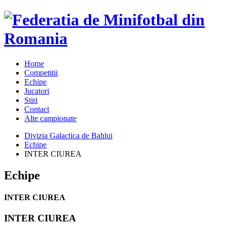
Home
Competitii
Echipe
Jucatori
Stiri
Contact
Alte campionate
Divizia Galactica de Bahlui
Echipe
INTER CIUREA
Echipe
INTER CIUREA
INTER CIUREA