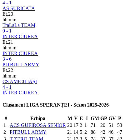
4 - 1
AS ȘURICATA
Et.20
hh:mm
TraLaLa TEAM
0 - 1
INTER CIUREA
Et.21
hh:mm
INTER CIUREA
3 - 6
PITBULL ARMY
Et.22
hh:mm
CS AMICII IAȘI
4 - 1
INTER CIUREA
Clasament LIGA SPERANȚEI - Sezon 2025-2026
#
Echipa
M
V
E
I
GM
GP
GV
P
1
ACS GUFIROSA SENIOR
20
17
2
1
71
20
51
53
2
PITBULL ARMY
21
14
5
2
88
42
46
47
3
T ZERO TEAM
21
13
3
5
74
37
37
42