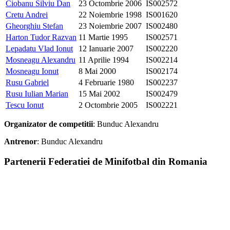
Ciobanu Silviu Dan
23 Octombrie 2006
IS002572
Cretu Andrei
22 Noiembrie 1998
IS001620
Gheorghiu Stefan
23 Noiembrie 2007
IS002480
Harton Tudor Razvan
11 Martie 1995
IS002571
Lepadatu Vlad Ionut
12 Ianuarie 2007
IS002220
Mosneagu Alexandru
11 Aprilie 1994
IS002214
Mosneagu Ionut
8 Mai 2000
IS002174
Rusu Gabriel
4 Februarie 1980
IS002237
Rusu Iulian Marian
15 Mai 2002
IS002479
Tescu Ionut
2 Octombrie 2005
IS002221
Organizator de competitii
: Bunduc Alexandru
Antrenor
: Bunduc Alexandru
Partenerii Federatiei de Minifotbal din Romania