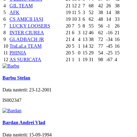
4
GIL TEAM
21
12
2
7
68
42
26
38
5
AFK
19
11
5
3
52
38
14
38
6
CS AMICII IAȘI
19
10
3
6
62
48
14
33
7
LUCKY LOOSERS
20
7
5
8
55
56
-1
26
8
INTER CIUREA
21
6
3
12
46
62
-16
21
9
GLADBACH JR
21
4
4
13
38
72
-34
16
10
TraLaLa TEAM
20
5
1
14
32
77
-45
16
11
PHINIA
20
5
0
15
29
54
-25
15
12
AS ȘURICATA
21
1
1
19
31
98
-67
4
Barbu Stefan
Data nasterii: 23-12-2001
IS002347
Bardan Andrei Vlad
Data nasterii: 15-09-1994