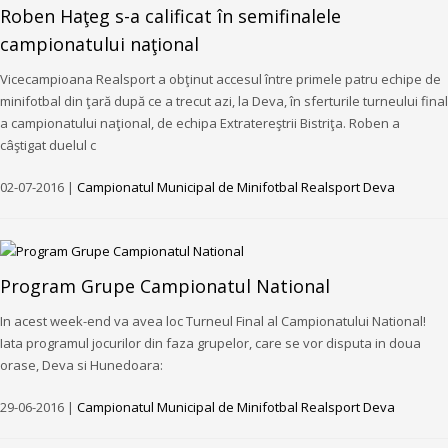
Roben Haţeg s-a calificat în semifinalele
campionatului naţional
Vicecampioana Realsport a obţinut accesul între primele patru echipe de
minifotbal din ţară după ce a trecut azi, la Deva, în sferturile turneului final
a campionatului naţional, de echipa Extratereştrii Bistriţa. Roben a
câştigat duelul c
02-07-2016 |
Campionatul Municipal de Minifotbal Realsport Deva
Program Grupe Campionatul National
In acest week-end va avea loc Turneul Final al Campionatului National!
Iata programul jocurilor din faza grupelor, care se vor disputa in doua
orase, Deva si Hunedoara:
29-06-2016 |
Campionatul Municipal de Minifotbal Realsport Deva