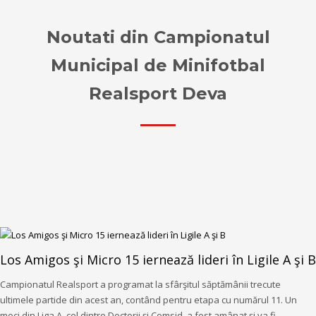
Noutati din Campionatul
Municipal de Minifotbal
Realsport Deva
Los Amigos şi Micro 15 iernează lideri în Ligile A şi B
Campionatul Realsport a programat la sfârşitul săptămânii trecute
ultimele partide din acest an, contând pentru etapa cu numărul 11. Un
meci din Liga A, cel dintre Doctorii şi Comsid, a fost amânat şi va fi