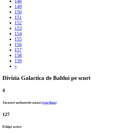
148
149
150
151
152
153
154
155
156
157
158
159
»
Divizia Galactica de Bahlui pe scurt
4
Jucatori sarbatoriti astazi (
vezi lista
)
127
Echipe active