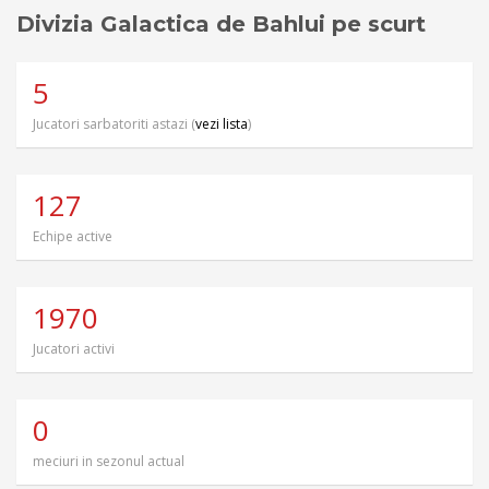
Divizia Galactica de Bahlui pe scurt
5
Jucatori sarbatoriti astazi (
vezi lista
)
127
Echipe active
1970
Jucatori activi
0
meciuri in sezonul actual