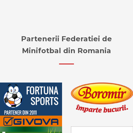
Partenerii Federatiei de
Minifotbal din Romania