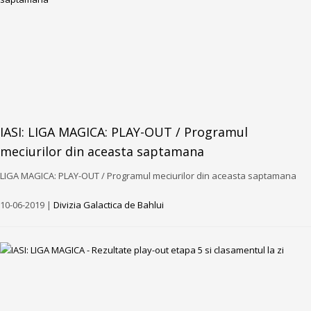
IASI: LIGA MAGICA: PLAY-OUT / Programul
meciurilor din aceasta saptamana
LIGA MAGICA: PLAY-OUT / Programul meciurilor din aceasta saptamana
10-06-2019 |
Divizia Galactica de Bahlui