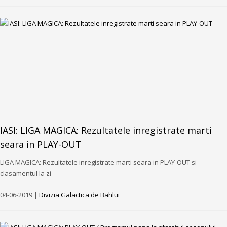
IASI: LIGA MAGICA: Rezultatele inregistrate marti
seara in PLAY-OUT
LIGA MAGICA: Rezultatele inregistrate marti seara in PLAY-OUT si
clasamentul la zi
04-06-2019 |
Divizia Galactica de Bahlui