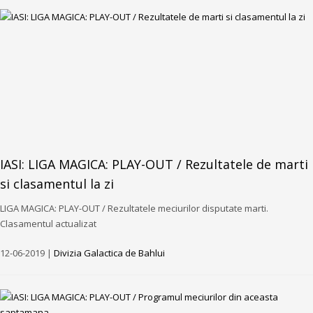
IASI: LIGA MAGICA: PLAY-OUT / Rezultatele de marti
si clasamentul la zi
LIGA MAGICA: PLAY-OUT / Rezultatele meciurilor disputate marti.
Clasamentul actualizat
12-06-2019 |
Divizia Galactica de Bahlui