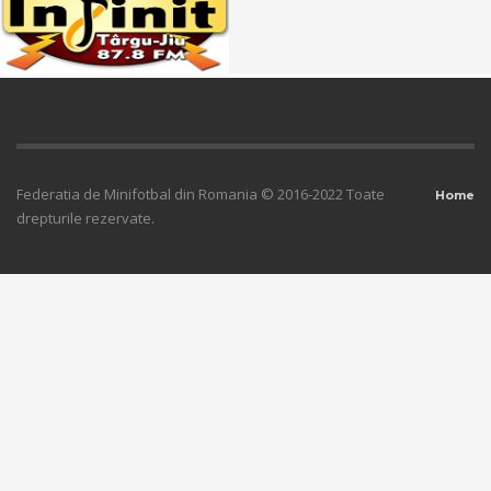
Federatia de Minifotbal din Romania © 2016-2022 Toate
Home
drepturile rezervate.