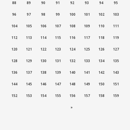
88
89
90
91
92
93
94
95
96
97
98
99
100
101
102
103
104
105
106
107
108
109
110
111
112
113
114
115
116
117
118
119
120
121
122
123
124
125
126
127
128
129
130
131
132
133
134
135
136
137
138
139
140
141
142
143
144
145
146
147
148
149
150
151
152
153
154
155
156
157
158
159
»