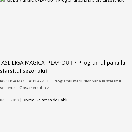
IASI: LIGA MAGICA: PLAY-OUT / Programul pana la
sfarsitul sezonului
IASI: LIGA MAGICA: PLAY-OUT / Programul meciurilor pana la sfarsitul
sezonului. Clasamentul la zi
02-06-2019 |
Divizia Galactica de Bahlui