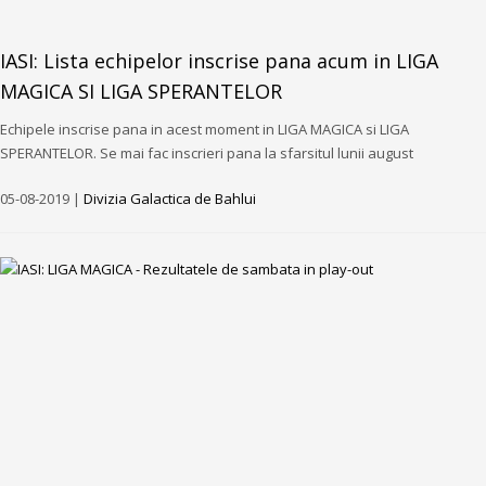
IASI: Lista echipelor inscrise pana acum in LIGA
MAGICA SI LIGA SPERANTELOR
Echipele inscrise pana in acest moment in LIGA MAGICA si LIGA
SPERANTELOR. Se mai fac inscrieri pana la sfarsitul lunii august
05-08-2019 |
Divizia Galactica de Bahlui