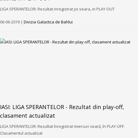
LIGA SPERANTELOR: Rezultat inregistrat joi seara, in PLAY-OUT
06-06-2019 |
Divizia Galactica de Bahlui
IASI: LIGA SPERANTELOR - Rezultat din play-off,
clasament actualizat
LIGA SPERANTELOR: Rezultat înregistrat miercuri seară, în PLAY-OFF.
Clasamentul actualizat