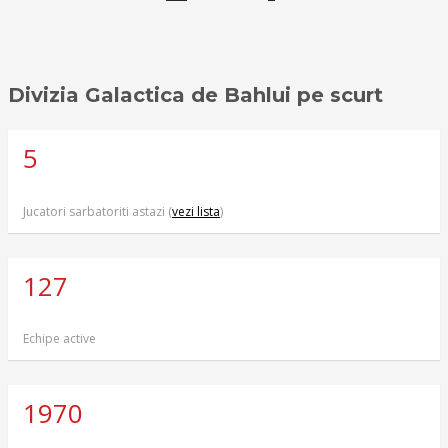
Divizia Galactica de Bahlui pe scurt
5
Jucatori sarbatoriti astazi (
vezi lista
)
127
Echipe active
1970