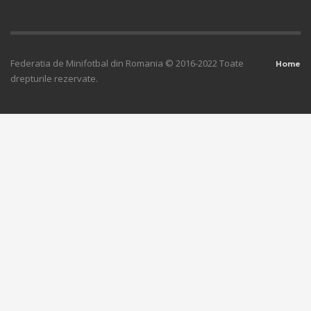
Federatia de Minifotbal din Romania © 2016-2022 Toate
Home
drepturile rezervate.