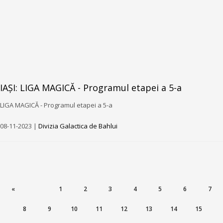
IAȘI: LIGA MAGICĂ - Programul etapei a 5-a
LIGA MAGICĂ - Programul etapei a 5-a
08-11-2023 |
Divizia Galactica de Bahlui
«
1
2
3
4
5
6
7
8
9
10
11
12
13
14
15