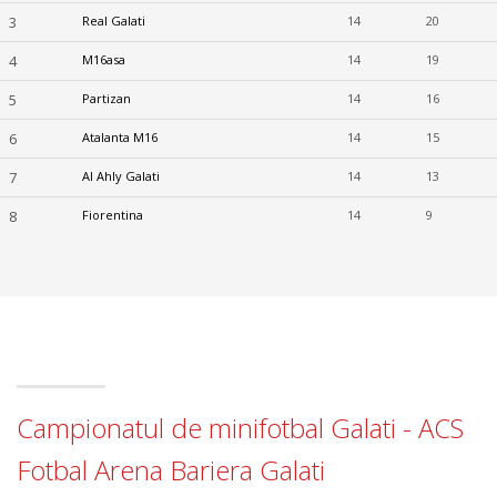
3
Real Galati
14
20
4
M16asa
14
19
5
Partizan
14
16
6
Atalanta M16
14
15
7
Al Ahly Galati
14
13
8
Fiorentina
14
9
Campionatul de minifotbal Galati - ACS
Fotbal Arena Bariera Galati