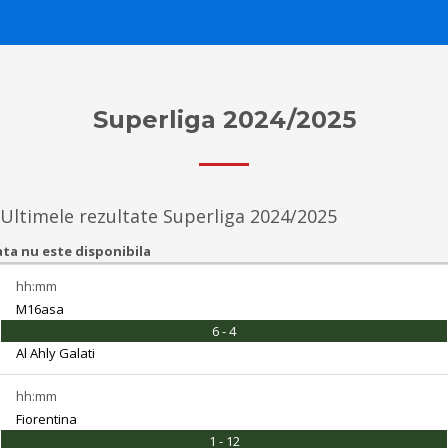
Superliga 2024/2025
Ultimele rezultate Superliga 2024/2025
ta nu este disponibila
hh:mm
M16asa
6 - 4
Al Ahly Galati
hh:mm
Fiorentina
1 - 12