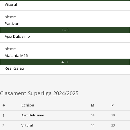
Viitorul
hh:mm
Partizan
1 - 3
Ajax Dulcisimo
hh:mm
Atalanta M16
4 - 1
Real Galati
Clasament Superliga 2024/2025
#
Echipa
M
P
1
Ajax Dulcisimo
14
39
2
Viitorul
14
33