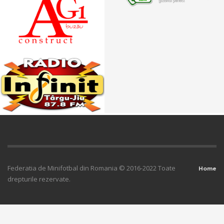
Federatia de Minifotbal din Romania © 2016-2022 Toate
Home
drepturile rezervate.