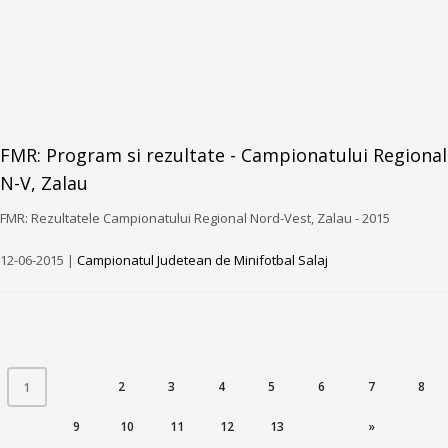
FMR: Program si rezultate - Campionatului Regional
N-V, Zalau
FMR: Rezultatele Campionatului Regional Nord-Vest, Zalau - 2015
12-06-2015 |
Campionatul Judetean de Minifotbal Salaj
(CURRENT)
2
3
4
5
6
7
8
1
9
10
11
12
13
»