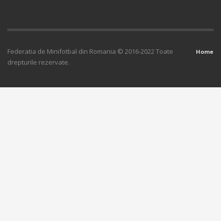
Federatia de Minifotbal din Romania © 2016-2022 Toate
Home
drepturile rezervate.