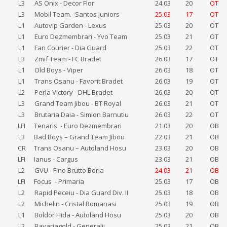
L3
AS Onix - Decor Flor
24.03
20
OT
L3
Mobil Team.- Santos Juniors
25.03
17
OT
L1
Autovip Garden - Lexus
25.03
20
OT
L1
Euro Dezmembrari - Yvo Team
25.03
21
OT
L1
Fan Courier - Dia Guard
25.03
22
OT
L3
Zmif Team - FC Bradet
26.03
17
OT
L1
Old Boys - Viper
26.03
18
OT
L1
Trans Osanu - Favorit Bradet
26.03
19
OT
L2
Perla Victory - DHL Bradet
26.03
20
OT
L3
Grand Team Jibou - BT Royal
26.03
21
OT
L3
Brutaria Daia - Simion Barnutiu
26.03
22
OT
LFI
Tenaris - Euro Dezmembrari
21.03
20
OB
L3
Bad Boys – Grand Team Jibou
22.03
21
OB
CR
Trans Osanu – Autoland Hosu
23.03
20
OB
LFI
Ianus - Cargus
23.03
21
OB
L2
GVU - Fino Brutto Borla
24.03
21
OB
LFI
Focus - Primaria
25.03
17
OB
L2
Rapid Peceiu - Dia Guard Div. II
25.03
18
OB
L2
Michelin - Cristal Romanasi
25.03
19
OB
L1
Boldor Hida - Autoland Hosu
25.03
20
OB
L2
Bavariagold - Generalii
25.03
21
OB