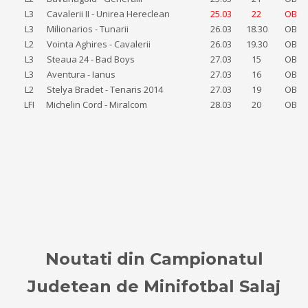
L3
Cavalerii II - Unirea Hereclean
25.03
22
OB
L3
Milionarios - Tunarii
26.03
18.30
OB
L2
Vointa Aghires - Cavalerii
26.03
19.30
OB
L3
Steaua 24 - Bad Boys
27.03
15
OB
L3
Aventura - Ianus
27.03
16
OB
L2
Stelya Bradet - Tenaris 2014
27.03
19
OB
LFI
Michelin Cord - Miralcom
28.03
20
OB
Noutati din Campionatul
Judetean de Minifotbal Salaj