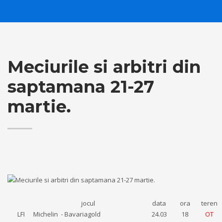
Meciurile si arbitri din
saptamana 21-27
martie.
jocul
data
ora
teren
LFI
Michelin - Bavariagold
24.03
18
OT