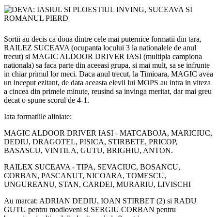
Sortii au decis ca doua dintre cele mai puternice formatii din tara,
RAILEZ SUCEAVA (ocupanta locului 3 la nationalele de anul
trecut) si MAGIC ALDOOR DRIVER IASI (multipla campiona
nationala) sa faca parte din aceeasi grupa, si mai mult, sa se infrunte
in chiar primul lor meci. Daca anul trecut, la Timioara, MAGIC avea
un inceput ezitant, de data aceasta elevii lui MOPS au intra in viteza
a cincea din primele minute, reusind sa invinga meritat, dar mai greu
decat o spune scorul de 4-1.
Iata formatiile aliniate:
MAGIC ALDOOR DRIVER IASI - MATCABOJA, MARICIUC,
DEDIU, DRAGOTEL, PISICA, STIRBETE, PRICOP,
BASASCU, VINTILA, GUTU, BRIGHIU, ANTON.
RAILEX SUCEAVA - TIPA, SEVACIUC, BOSANCU,
CORBAN, PASCANUT, NICOARA, TOMESCU,
UNGUREANU, STAN, CARDEI, MURARIU, LIVISCHI
Au marcat: ADRIAN DEDIU, IOAN STIRBET (2) si RADU
GUTU pentru modloveni si SERGIU CORBAN pentru