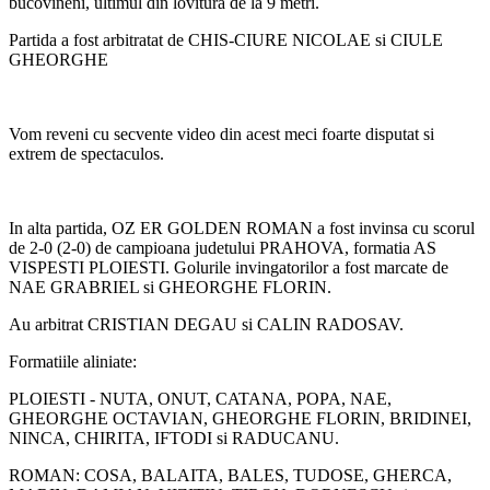
bucovineni, ultimul din lovitura de la 9 metri.
Partida a fost arbitratat de CHIS-CIURE NICOLAE si CIULE
GHEORGHE
Vom reveni cu secvente video din acest meci foarte disputat si
extrem de spectaculos.
In alta partida, OZ ER GOLDEN ROMAN a fost invinsa cu scorul
de 2-0 (2-0) de campioana judetului PRAHOVA, formatia AS
VISPESTI PLOIESTI. Golurile invingatorilor a fost marcate de
NAE GRABRIEL si GHEORGHE FLORIN.
Au arbitrat CRISTIAN DEGAU si CALIN RADOSAV.
Formatiile aliniate:
PLOIESTI - NUTA, ONUT, CATANA, POPA, NAE,
GHEORGHE OCTAVIAN, GHEORGHE FLORIN, BRIDINEI,
NINCA, CHIRITA, IFTODI si RADUCANU.
ROMAN: COSA, BALAITA, BALES, TUDOSE, GHERCA,