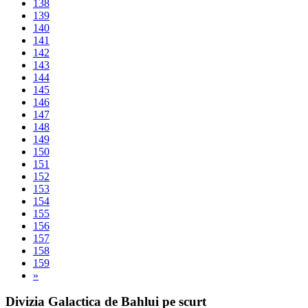
138
139
140
141
142
143
144
145
146
147
148
149
150
151
152
153
154
155
156
157
158
159
»
Divizia Galactica de Bahlui pe scurt