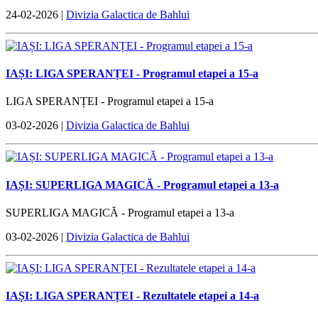
24-02-2026 |
Divizia Galactica de Bahlui
IAȘI: LIGA SPERANȚEI - Programul etapei a 15-a
LIGA SPERANȚEI - Programul etapei a 15-a
03-02-2026 |
Divizia Galactica de Bahlui
IAȘI: SUPERLIGA MAGICĂ - Programul etapei a 13-a
SUPERLIGA MAGICĂ - Programul etapei a 13-a
03-02-2026 |
Divizia Galactica de Bahlui
IAȘI: LIGA SPERANȚEI - Rezultatele etapei a 14-a