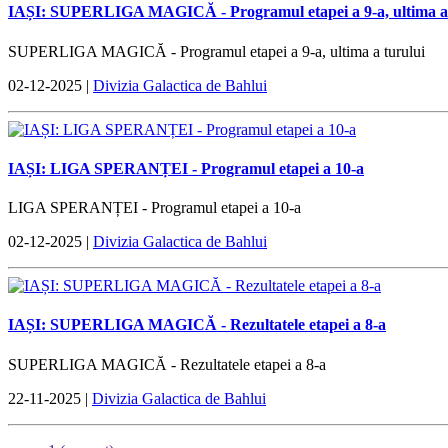
IAȘI: SUPERLIGA MAGICĂ - Programul etapei a 9-a, ultima a 
SUPERLIGA MAGICĂ - Programul etapei a 9-a, ultima a turului
02-12-2025 |
Divizia Galactica de Bahlui
IAȘI: LIGA SPERANȚEI - Programul etapei a 10-a
LIGA SPERANȚEI - Programul etapei a 10-a
02-12-2025 |
Divizia Galactica de Bahlui
IAȘI: SUPERLIGA MAGICĂ - Rezultatele etapei a 8-a
SUPERLIGA MAGICĂ - Rezultatele etapei a 8-a
22-11-2025 |
Divizia Galactica de Bahlui