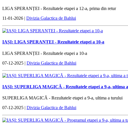
LIGA SPERANȚEI - Rezultatele etapei a 12-a, prima din retur
11-01-2026 |
Divizia Galactica de Bahlui
IAȘI: LIGA SPERANȚEI - Rezultatele etapei a 10-a
LIGA SPERANȚEI - Rezultatele etapei a 10-a
07-12-2025 |
Divizia Galactica de Bahlui
IAȘI: SUPERLIGA MAGICĂ - Rezultatele etapei a 9-a, ultima a
SUPERLIGA MAGICĂ - Rezultatele etapei a 9-a, ultima a turului
07-12-2025 |
Divizia Galactica de Bahlui