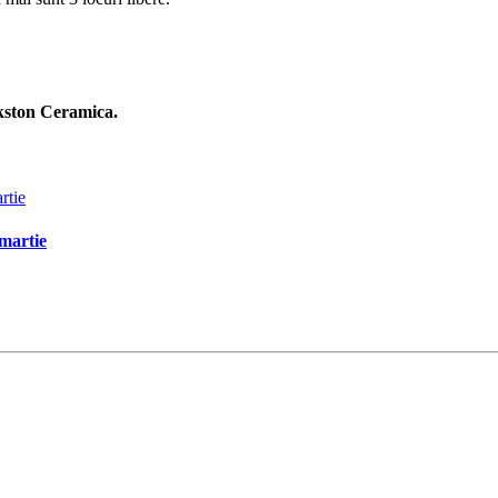
kston Ceramica.
martie