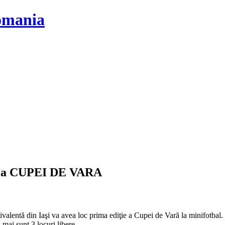
tie a CUPEI DE VARA
livalentă din Iaşi va avea loc prima ediţie a Cupei de Vară la minifotbal.
 mai sunt 3 locuri libere.