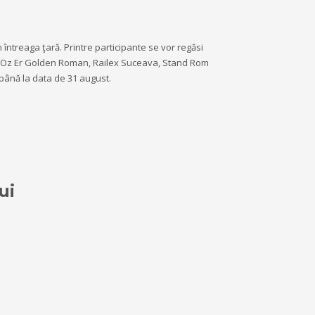
 întreaga ţară. Printre participante se vor regăsi
u, Oz Er Golden Roman, Railex Suceava, Stand Rom
 până la data de 31 august.
ui