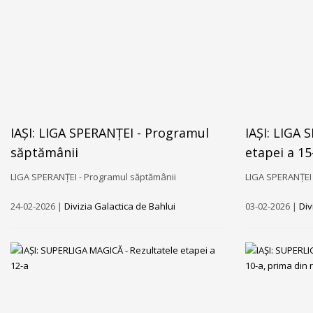
IAȘI: LIGA SPERANȚEI - Programul
IAȘI: LIGA
săptămânii
etapei a 15
LIGA SPERANȚEI - Programul săptămânii
LIGA SPERANȚEI 
24-02-2026 |
Divizia Galactica de Bahlui
03-02-2026 |
Div