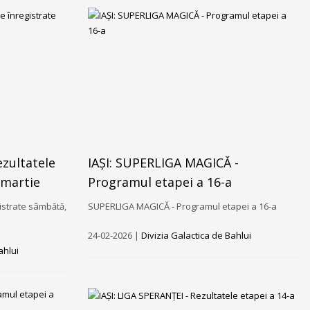
ezultatele
IAȘI: SUPERLIGA MAGICĂ -
 martie
Programul etapei a 16-a
istrate sâmbătă,
SUPERLIGA MAGICĂ - Programul etapei a 16-a
24-02-2026 |
Divizia Galactica de Bahlui
ahlui