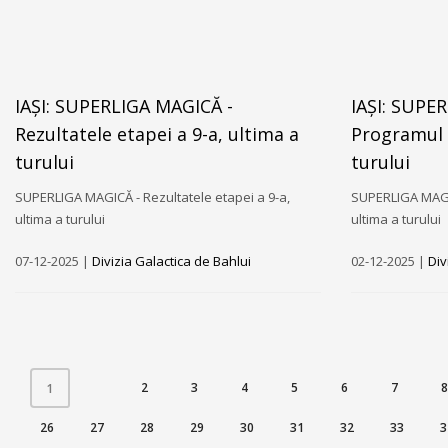
IAȘI: SUPERLIGA MAGICĂ -
IAȘI: SUPE
Rezultatele etapei a 9-a, ultima a
Programul e
turului
turului
SUPERLIGA MAGICĂ - Rezultatele etapei a 9-a,
SUPERLIGA MAGIC
ultima a turului
ultima a turului
07-12-2025 |
Divizia Galactica de Bahlui
02-12-2025 |
Div
(CURRENT)
2
3
4
5
6
7
8
1
26
27
28
29
30
31
32
33
3