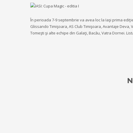
În perioada 7-9 septembrie va avea loc la Iaşi prima ediţie
Glissando Timişoara, AS Club Timişoara, Avantaje Deva, 
Tomeşti şi alte echipe din Galaţi, Bacău, Vatra Dornei. Li
N