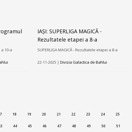
Programul
IAȘI: SUPERLIGA MAGICĂ -
Rezultatele etapei a 8-a
 a 10-a
SUPERLIGA MAGICĂ - Rezultatele etapei a 8-a
ahlui
22-11-2025 |
Divizia Galactica de Bahlui
7
18
19
20
21
22
23
24
25
43
44
45
46
47
48
49
50
51