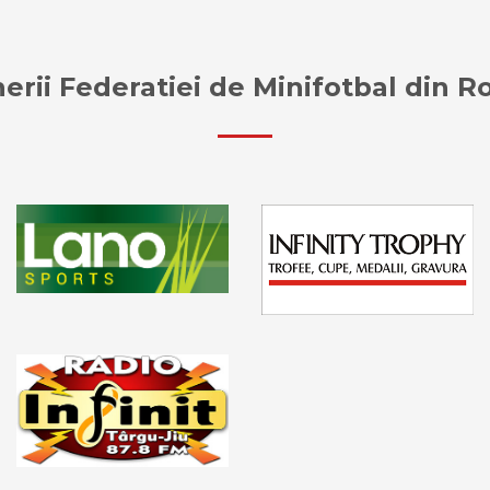
erii Federatiei de Minifotbal din 