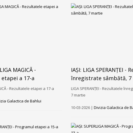
RLIGA MAGICĂ -
IAȘI: LIGA SPERANȚEI - R
 etapei a 17-a
înregistrate sâmbătă, 7
Ă - Rezultatele etapei a 17-a
LIGA SPERANȚEI - Rezultatele înreg
7 martie
izia Galactica de Bahlui
10-03-2026 |
Divizia Galactica de B