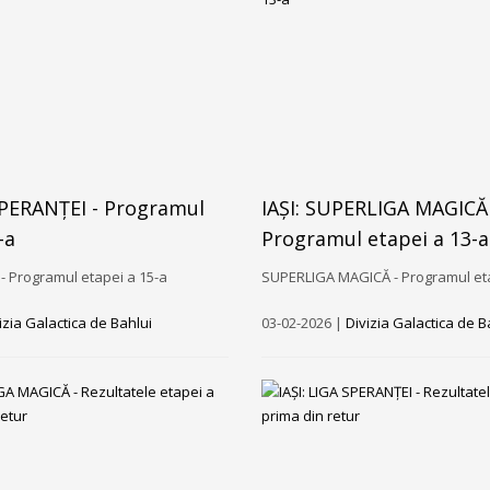
 SPERANȚEI - Programul
IAȘI: SUPERLIGA MAGICĂ 
-a
Programul etapei a 13-a
- Programul etapei a 15-a
SUPERLIGA MAGICĂ - Programul eta
izia Galactica de Bahlui
03-02-2026 |
Divizia Galactica de B