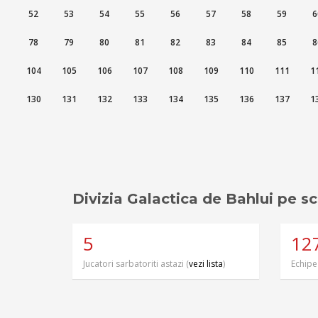
52
53
54
55
56
57
58
59
6
78
79
80
81
82
83
84
85
8
104
105
106
107
108
109
110
111
1
130
131
132
133
134
135
136
137
1
Divizia Galactica de Bahlui pe sc
5
12
Jucatori sarbatoriti astazi (
vezi lista
)
Echipe