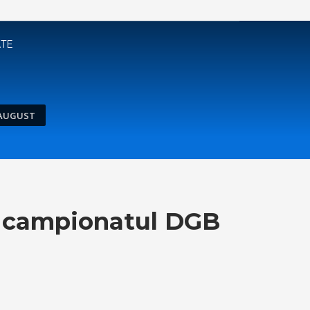
ATE
0 AUGUST
in campionatul DGB