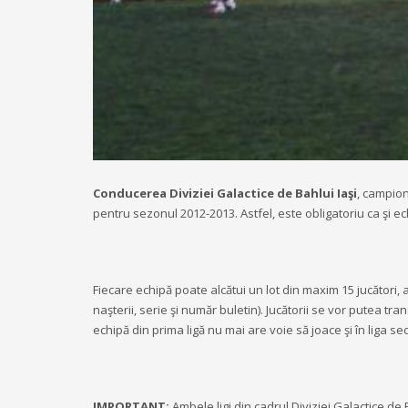
Conducerea Diviziei Galactice de Bahlui Iaşi
, campion
pentru sezonul 2012-2013. Astfel, este obligatoriu ca şi ec
Fiecare echipă poate alcătui un lot din maxim 15 jucători
naşterii, serie şi număr buletin). Jucătorii se vor putea tran
echipă din prima ligă nu mai are voie să joace şi în liga s
IMPORTANT:
Ambele ligi din cadrul Diviziei Galactice de Ba