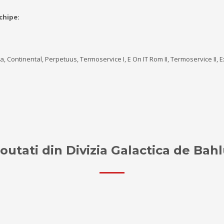
chipe:
 Continental, Perpetuus, Termoservice I, E On IT Rom II, Termoservice II, 
outati din Divizia Galactica de Bahl