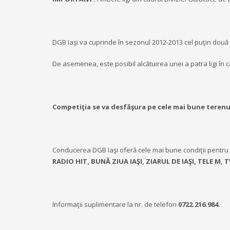
DGB Iaşi va cuprinde în sezonul 2012-2013 cel puţin două lig
De asemenea, este posibil alcătuirea unei a patra ligi în c
Competiţia se va desfăşura pe cele mai bune terenur
Conducerea DGB Iaşi oferă cele mai bune condiţii pentru d
RADIO HIT, BUNĂ ZIUA IAŞI, ZIARUL DE IAŞI, TELE M, TVR
Informaţii suplimentare la nr. de telefon
0722.216.984.