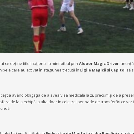
at ce deţine titlul naţional la minifotbal prin
Aldoor Magic Driver
, anunţă
hipele care au activat în stagiunea trecută în
Ligile Magică şi Capitol
să s
, aceştia având obligaţia de a avea viza medicală la zi, precum şi de a pre
sfera de la o echipă la alta doar în cele trei perioade de transferări ce vor fi
ecundă.
hlui Iaşi vor fi afiliate la
Federaţia de Minifotbal din România
, nu doa