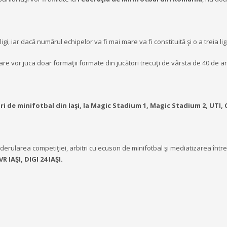
i, iar dacă numărul echipelor va fi mai mare va fi constituită şi o a treia lig
are vor juca doar formaţii formate din jucători trecuţi de vârsta de 40 de an
i de minifotbal din Iaşi, la Magic Stadium 1, Magic Stadium 2, UTI,
erularea competiţiei, arbitri cu ecuson de minifotbal şi mediatizarea întrec
 IAŞI, DIGI 24 IAŞI.