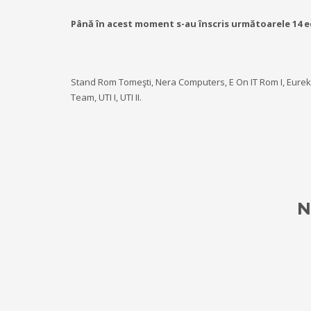
Până în acest moment s-au înscris următoarele 14 e
Stand Rom Tomeşti, Nera Computers, E On IT Rom I, Eureka,
Team, UTI I, UTI II.
N