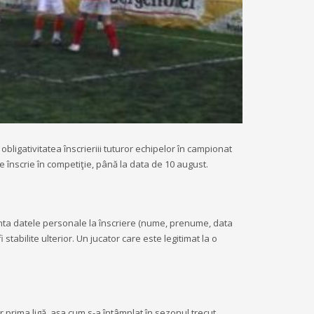
 obligativitatea înscrieriii tuturor echipelor în campionat
e înscrie în competiţie, până la data de 10 august.
zenta datele personale la înscriere (nume, prenume, data
 stabilite ulterior. Un jucator care este legitimat la o
r prima ligă, aşa cum s-a întâmplat în sezonul trecut.