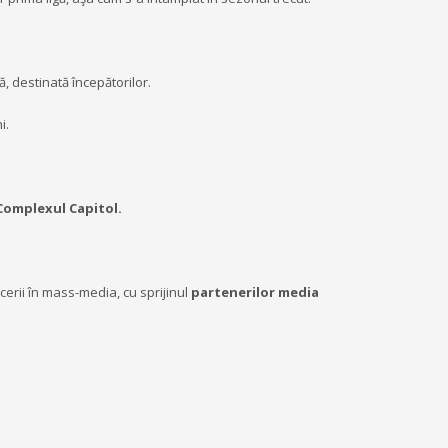
ă, destinată începătorilor.
i.
 Complexul Capitol.
erii în mass-media, cu sprijinul
partenerilor media