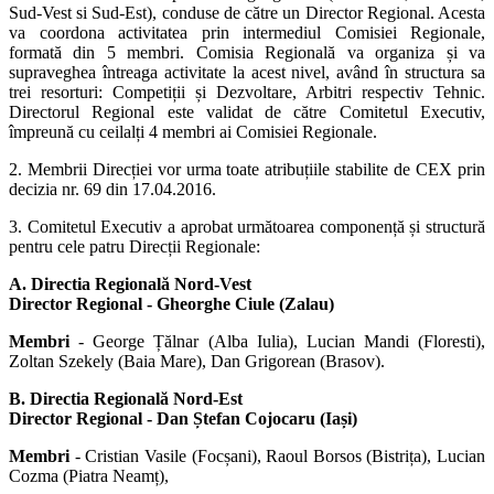
Sud-Vest si Sud-Est), conduse de către un Director Regional. Acesta
va coordona activitatea prin intermediul Comisiei Regionale,
formată din 5 membri. Comisia Regională va organiza și va
supraveghea întreaga activitate la acest nivel, având în structura sa
trei resorturi: Competiții și Dezvoltare, Arbitri respectiv Tehnic.
Directorul Regional este validat de către Comitetul Executiv,
împreună cu ceilalți 4 membri ai Comisiei Regionale.
2. Membrii Direcției vor urma toate atribuțiile stabilite de CEX prin
decizia nr. 69 din 17.04.2016.
3. Comitetul Executiv a aprobat următoarea componență și structură
pentru cele patru Direcții Regionale:
A. Directia Regională Nord-Vest
Director Regional - Gheorghe Ciule (Zalau)
Membri
- George Țălnar (Alba Iulia), Lucian Mandi (Floresti),
Zoltan Szekely (Baia Mare), Dan Grigorean (Brasov).
B. Directia Regională Nord-Est
Director Regional - Dan Ștefan Cojocaru (Iași)
Membri
- Cristian Vasile (Focșani), Raoul Borsos (Bistrița), Lucian
Cozma (Piatra Neamț),