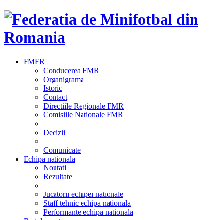
FMFR
Conducerea FMR
Organigrama
Istoric
Contact
Directiile Regionale FMR
Comisiile Nationale FMR
Decizii
Comunicate
Echipa nationala
Noutati
Rezultate
Jucatorii echipei nationale
Staff tehnic echipa nationala
Performante echipa nationala