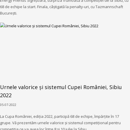
Energy Friends Sighișoara, surpriza frumoasă a competiției de la Sibiu, cu
68 de echipe la start. Finala, câștigată la penalty-uri, cu Tazmannschaft
București.
Urnele valorice și sistemul Cupei României, Sibiu
2022
05-07-2022
La Cupa României, ediția 2022, participă 68 de echipe, împărțite în 17
grupe. Vă prezentăm urnele valorice și sistemul competițional pentru
competiția ce va avea loc între 8 și 10 iulie la Sibiu.