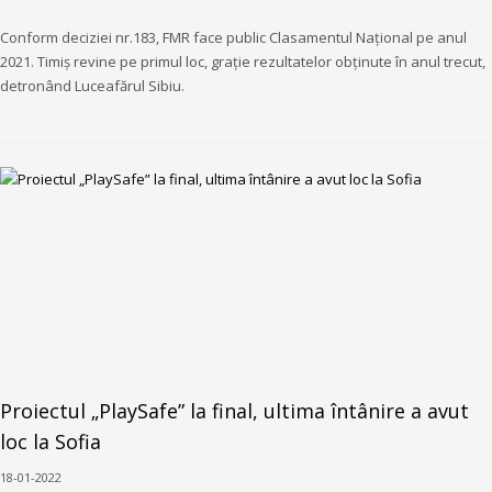
Conform deciziei nr.183, FMR face public Clasamentul Național pe anul
2021. Timiș revine pe primul loc, grație rezultatelor obținute în anul trecut,
detronând Luceafărul Sibiu.
Proiectul „PlaySafe” la final, ultima întânire a avut
loc la Sofia
18-01-2022