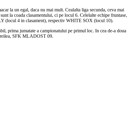
car la un egal, daca nu mai mult. Cealalta liga secunda, ceva mai
t la coada clasamentului, ci pe locul 6. Celelalte echipe fruntase,
Y (locul 4 in clasament), respectiv WHITE SOX (locul 10).
il, prima jumatate a campionatului pe primul loc. In cea de-a doua
 al treilea, SFK MLADOST 09.