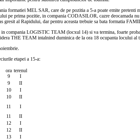
a formatiei MEL SAR, care de pe pozitia a 5-a poate emite pretenti ma
urului pe prima pozitie, in compania CODASILOR, cazre deocamada nu sun
esit al Rapidului, dar pentru aceasta trebuie sa bata formatia FAMIL
or in compania LOGISTIC TEAM (locxul 14) si va termina, foarte probab
ptat, lidera THE TEAM intalnind duminica de la ora 18 ocupanta locului
 noiembrie.
iurile etapei a 15-a:
ora
terenul
9
I
9
II
10
I
10
II
11
I
11
II
12
I
12
II
13
I