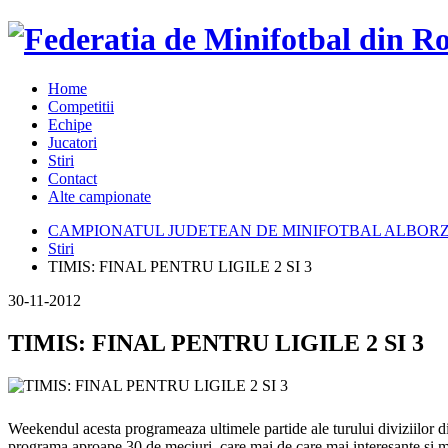
Home
Competitii
Echipe
Jucatori
Stiri
Contact
Alte campionate
CAMPIONATUL JUDETEAN DE MINIFOTBAL ALBORZ
Stiri
TIMIS: FINAL PENTRU LIGILE 2 SI 3
30-11-2012
TIMIS: FINAL PENTRU LIGILE 2 SI 3
Weekendul acesta programeaza ultimele partide ale turului diviziilor din
programa aproape 30 de meciuri, care mai de care mai interesante si m