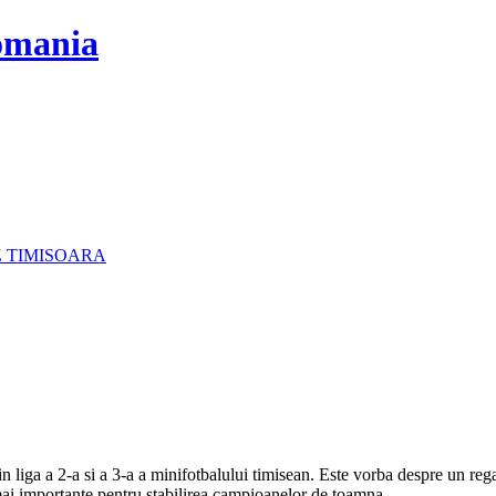
 TIMISOARA
 liga a 2-a si a 3-a a minifotbalului timisean. Este vorba despre un rega
ai importante pentru stabilirea campioanelor de toamna.