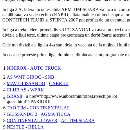
In liga 2 A, lidera incontestabila AEM TIMISOARA va juca in compani
echilibrata, va vedea echipa RAPID, aflata inaintea ultimei etape a t
CONTITECH FLUID si STIINTA 2007 pot profita de un eventual pas gr
In liga a treia, lidera primei divizii FC ZANONI va avea un meci us
divizie a ligii terte, ultima etapa programeaza un derbi foarte aste
Cele trei divizii ale ligii a 4-a sunt deja in vacanta de la mijlocul lunii
In ceea ce priveste prima liga, duminica dimineata sunt programate mec
1
NINIROX
-
AUTO TRUCK
2
AS WMT GIROC
-
SNB
3
MAV-GLISSANDO
-
CABRIGI
4
CLUB AS
-
WERK
GRASII
- a href="http://www.alborzminifotbal.ro/echipe-lot-
5
grasii.html">PARIORII
6
TAO TIM
-
CONTINENTAL AP
7
GLISSANDO 2
-
AGMA TIUCA
8
CONTINENTAL POWER
-
AC TIMISOARA
9
NESTLE
-
HELLA